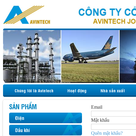
Chúng tôi là Avintech
Hoạt động
Nhà sản xuất
SẢN PHẨM
Email
Điện
Mật khẩu
Dầu khí
Quên mật khẩu?